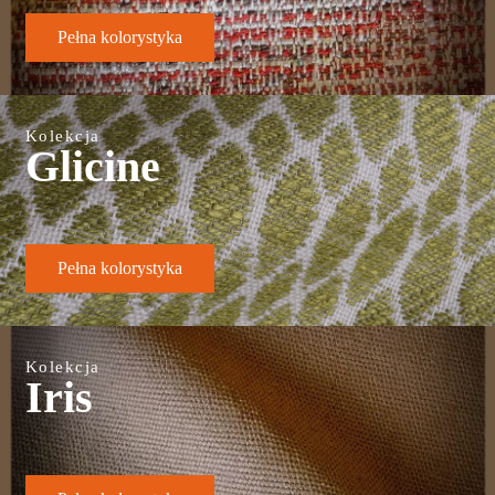
Pełna kolorystyka
Kolekcja
Glicine
Pełna kolorystyka
Kolekcja
Iris