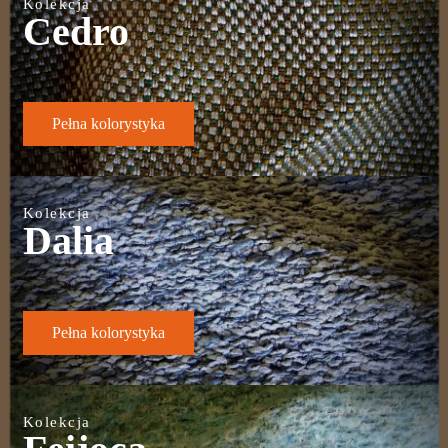
Kolekcja
Cedro
Pełna kolorystyka
Kolekcja
Dalia
Pełna kolorystyka
Kolekcja