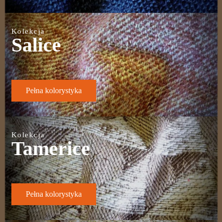
Kolekcja
Salice
Pełna kolorystyka
Kolekcja
Tamerice
Pełna kolorystyka