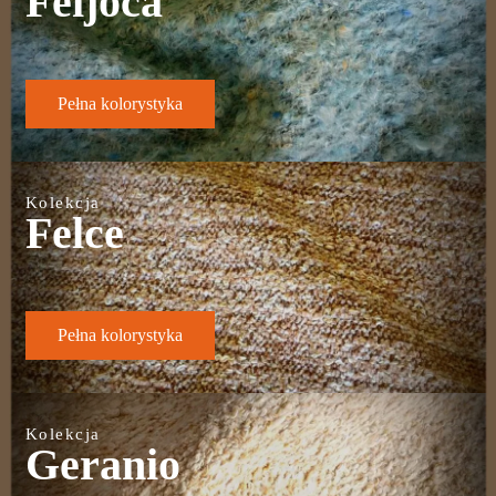
Feijoca
Pełna kolorystyka
Kolekcja
Felce
Pełna kolorystyka
Kolekcja
Geranio