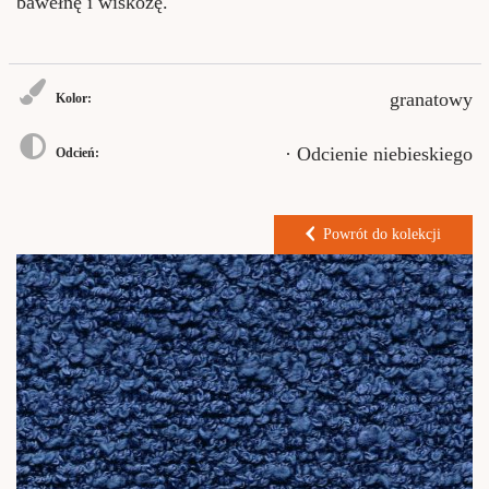
bawełnę i wiskozę.
granatowy
Kolor:
· Odcienie niebieskiego
Odcień:
Powrót do kolekcji