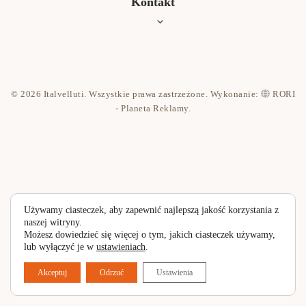
Kontakt
Jak czyścić?
Współpraca
Kontakt
© 2026 Italvelluti. Wszystkie prawa zastrzeżone. Wykonanie:
RORI
Polityka prywatności
- Planeta Reklamy
.
Używamy ciasteczek, aby zapewnić najlepszą jakość korzystania z
naszej witryny.
Możesz dowiedzieć się więcej o tym, jakich ciasteczek używamy,
lub wyłączyć je w
ustawieniach
.
Akceptuj
Odrzuć
Ustawienia