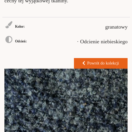
cechy tej wyjątkowej tkaniny.
granatowy
Kolor:
· Odcienie niebieskiego
Odcień:
Powrót do kolekcji