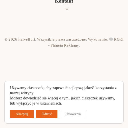
Kontakt
Jak czyścić?
Współpraca
Kontakt
© 2026 Italvelluti. Wszystkie prawa zastrzeżone. Wykonanie:
RORI
Polityka prywatności
- Planeta Reklamy
.
Używamy ciasteczek, aby zapewnić najlepszą jakość korzystania z
naszej witryny.
Możesz dowiedzieć się więcej o tym, jakich ciasteczek używamy,
lub wyłączyć je w
ustawieniach
.
Akceptuj
Odrzuć
Ustawienia