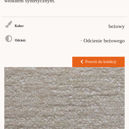
włóknem syntetycznym.
beżowy
Kolor:
· Odcienie beżowego
Odcień:
Powrót do kolekcji