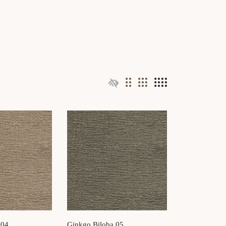
 04
Ginkgo Biloba 05