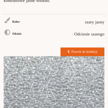
kontrastowe jasne włókno.
szary jasny
Kolor:
· Odcienie szarego
Odcień:
Powrót do kolekcji