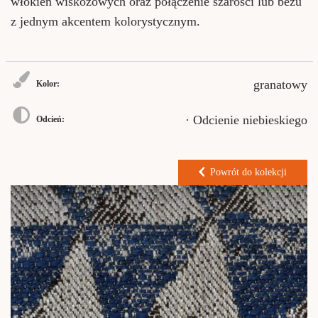
włókien wiskozowych oraz połączenie szarości lub beżu
z jednym akcentem kolorystycznym.
granatowy
Kolor:
· Odcienie niebieskiego
Odcień:
Powrót do kolekcji