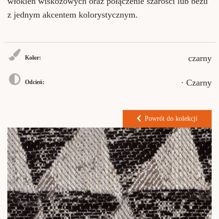
włókien wiskozowych oraz połączenie szarości lub beżu
z jednym akcentem kolorystycznym.
czarny
Kolor:
· Czarny
Odcień:
Powrót do kolekcji