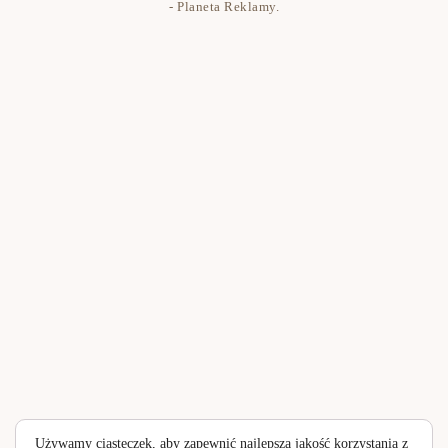
Polityka prywatności
- Planeta Reklamy
.
Używamy ciasteczek, aby zapewnić najlepszą jakość korzystania z