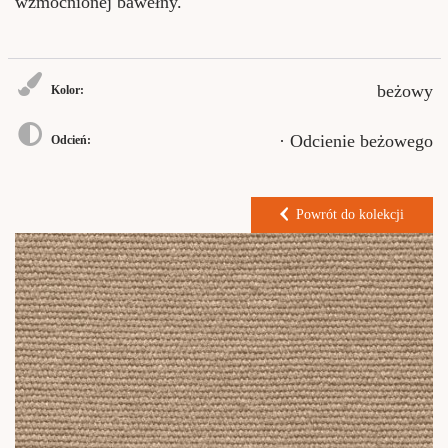
wzmocnionej bawełny.
beżowy
Kolor:
· Odcienie beżowego
Odcień:
Powrót do kolekcji