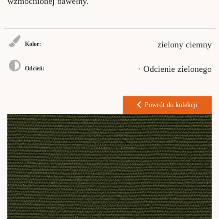
wzmocnionej bawełny.
zielony ciemny
Kolor:
· Odcienie zielonego
Odcień:
Powrót do kolekcji