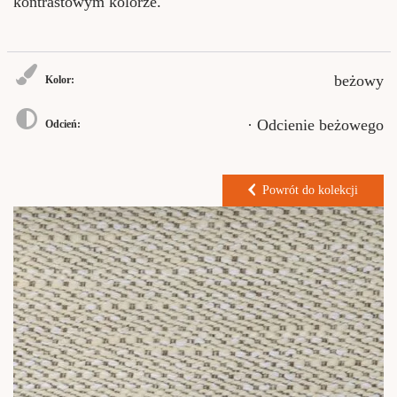
kontrastowym kolorze.
beżowy
Kolor:
· Odcienie beżowego
Odcień:
Powrót do kolekcji