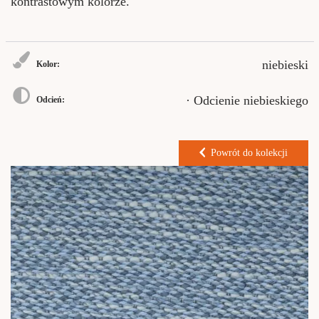
kontrastowym kolorze.
niebieski
Kolor:
· Odcienie niebieskiego
Odcień:
Powrót do kolekcji