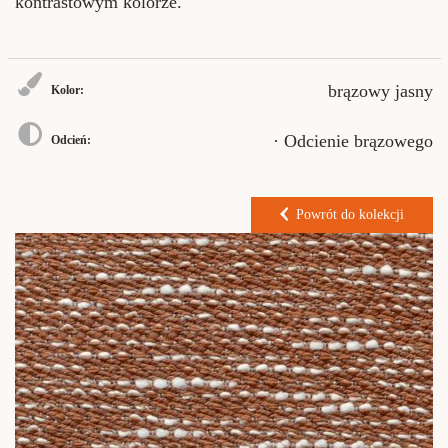
kontrastowym kolorze.
brązowy jasny
Kolor:
· Odcienie brązowego
Odcień:
Powrót do kolekcji