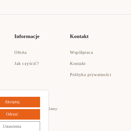
Informacje
Kontakt
Oferta
Współpraca
Jak czyścić?
Kontakt
Polityka prywatności
Akceptuj
nanie:
RORI - Planeta Reklamy
.
Odrzuć
Ustawienia