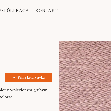
WSPÓŁPRACA
KONTAKT
Pełna kolorystyka
plot z wplecionym grubym,
olorze.