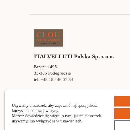
ITALVELLUTI Polska Sp. z o.o.
Brzezna 495
33-386 Podegrodzie
tel.
+48 18 446 07 84
Używamy ciasteczek, aby zapewnić najlepszą jakość
© 2026 Italvelluti. Wszystkie prawa zastrzeżone. Wyko
korzystania z naszej witryny.
Możesz dowiedzieć się więcej o tym, jakich ciasteczek
używamy, lub wyłączyć je w
ustawieniach
.