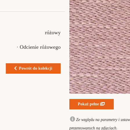
różowy
· Odcienie różowego
Powrót do kolekcji
Pokaż pełne
Ze względu na parametry i ustawi
prezentowanych na zdjęciach.