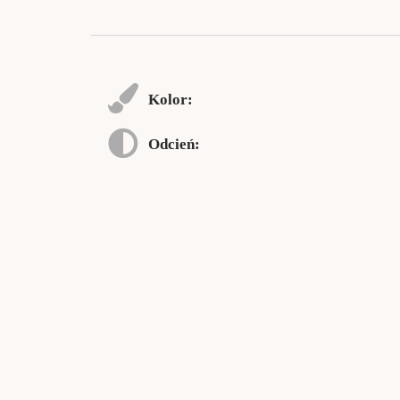
Kolor:
Odcień: