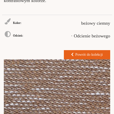
kontrastowym kolorze.
beżowy ciemny
Kolor:
· Odcienie beżowego
Odcień:
Powrót do kolekcji