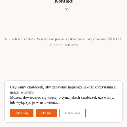
Kontakt
Jak czyścić?
Współpraca
Kontakt
© 2026 Italvelluti. Wszystkie prawa zastrzeżone. Wykonanie:
RORI
Polityka prywatności
- Planeta Reklamy
.
Używamy ciasteczek, aby zapewnić najlepszą jakość korzystania z
naszej witryny.
Możesz dowiedzieć się więcej o tym, jakich ciasteczek używamy,
lub wyłączyć je w
ustawieniach
.
Akceptuj
Odrzuć
Ustawienia