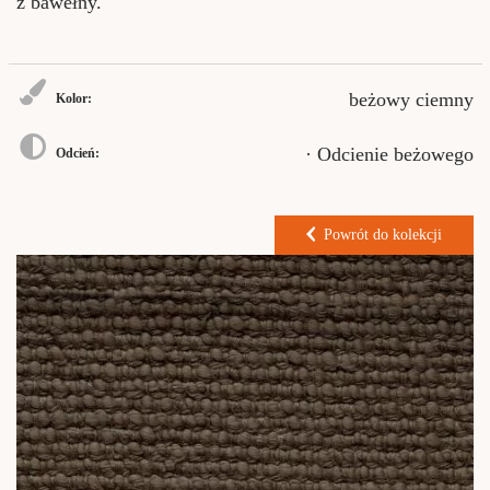
z bawełny.
beżowy ciemny
Kolor:
· Odcienie beżowego
Odcień:
Powrót do kolekcji