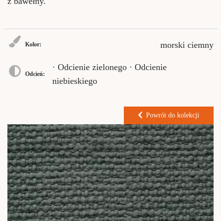
z bawełny.
morski ciemny
Kolor:
· Odcienie zielonego · Odcienie
Odcień:
niebieskiego
Powrót do kolekcji