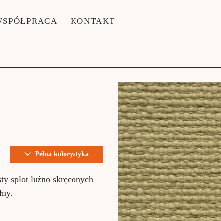
WSPÓŁPRACA
KONTAKT
Pełna kolorystyka
sty splot luźno skręconych
łny.