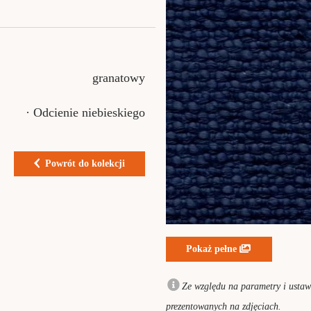
granatowy
· Odcienie niebieskiego
Powrót do kolekcji
Pokaż pełne
Ze względu na parametry i ustawi
prezentowanych na zdjęciach.