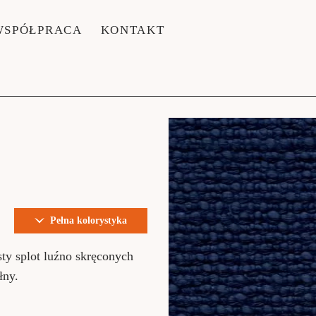
WSPÓŁPRACA
KONTAKT
Pełna kolorystyka
sty splot luźno skręconych
łny.