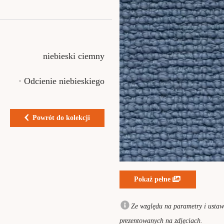
niebieski ciemny
· Odcienie niebieskiego
Powrót do kolekcji
Pokaż pełne
Ze względu na parametry i ustawi
prezentowanych na zdjęciach.