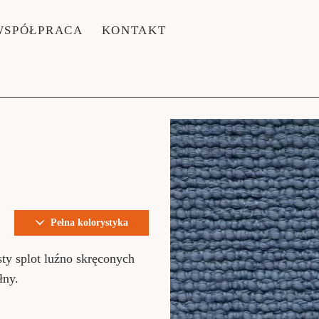
WSPÓŁPRACA
KONTAKT
Pełna kolorystyka
sty splot luźno skręconych
łny.